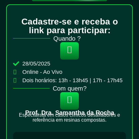
Cadastre-se e receba o
link para participar:
Quando ?
28/05/2025
Online - Ao Vivo
Dois horários: 13h - 13h45 | 17h - 17h45
Com quem?
Prof. Dra. Samantha da Rocha
Especialista em casos clínicos desafiadores e
referência em resinas compostas.