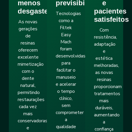
menos
previsibilidade
e
desgaste!
pacientes
Tecnologias
satisfeitos
como a
As novas
Filtek
gerações
Com
Easy
de
resistência,
Mach
resinas
adaptação
foram
oferecem
e
desenvolvidas
excelente
estética
para
mimetização
melhoradas,
facilitar o
com o
as novas
manuseio
dente
resinas
e acelerar
natural,
proporcionam
o tempo
permitindo
tratamentos
clínico,
restaurações
mais
sem
cada vez
duráveis,
comprometer
mais
aumentando
a
conservadoras
a
qualidade
e
confiança