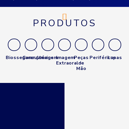
PRODUTOS
Biossegurança
Consultórios
Imagem
Imagem
Peças
Periféricos
Lupas
Extraoral
de
Mão