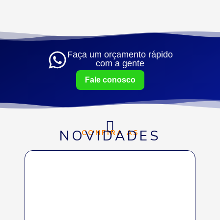
Faça um orçamento rápido
com a gente
Fale conosco
NOVIDADES
CONFIRA AS