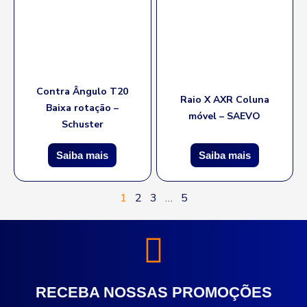
Contra Ângulo T20
Raio X AXR Coluna
Baixa rotação –
móvel – SAEVO
Schuster
Saiba mais
Saiba mais
1
2
3
…
5
RECEBA NOSSAS PROMOÇÕES