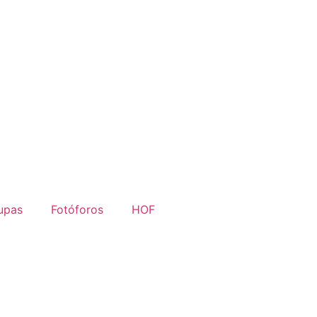
upas
Fotóforos
HOF