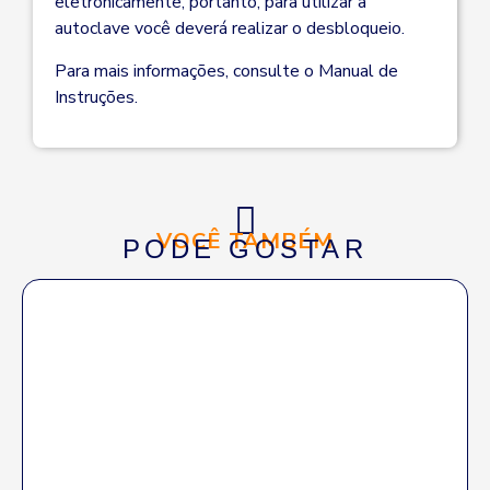
eletronicamente, portanto, para utilizar a
autoclave você deverá realizar o desbloqueio.
Para mais informações, consulte o Manual de
Instruções.
VOCÊ TAMBÉM
PODE GOSTAR