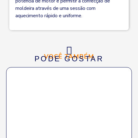
potência de motor e permitir a confecção de
moldeira através de uma sessão com
aquecimento rápido e uniforme.
VOCÊ TAMBÉM
PODE GOSTAR