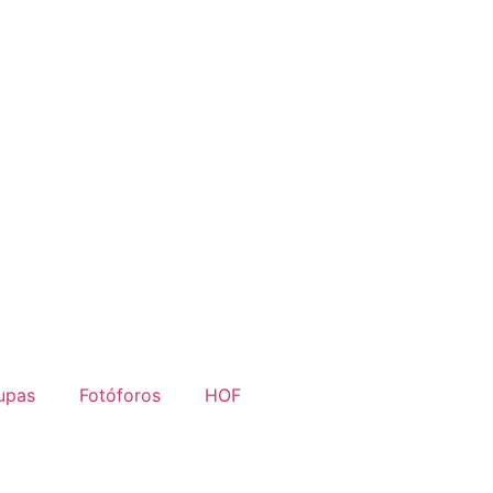
upas
Fotóforos
HOF