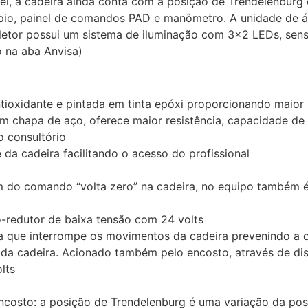
el, a cadeira ainda conta com a posição de Trendelenburg 
ópio, painel de comandos PAD e manômetro. A unidade de á
efletor possui um sistema de iluminação com 3×2 LEDs, sen
o na aba Anvisa)
ioxidante e pintada em tinta epóxi proporcionando maior r
m chapa de aço, oferece maior resistência, capacidade de
o consultório
da cadeira facilitando o acesso do profissional
ém do comando “volta zero” na cadeira, no equipo também é
-redutor de baixa tensão com 24 volts
 que interrompe os movimentos da cadeira prevenindo a o
o da cadeira. Acionado também pelo encosto, através de dis
lts
costo: a posição de Trendelenburg é uma variação da pos