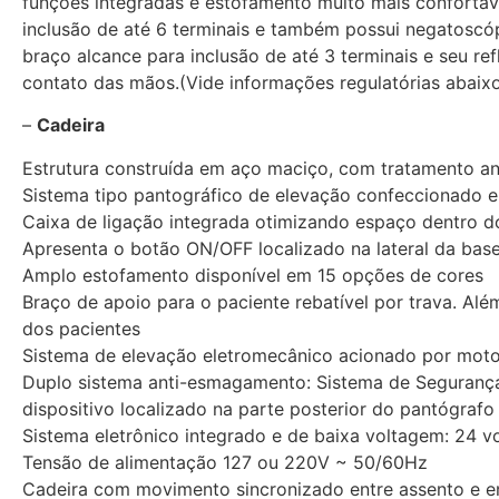
funções integradas e estofamento muito mais confortáv
inclusão de até 6 terminais e também possui negatosc
braço alcance para inclusão de até 3 terminais e seu r
contato das mãos.(Vide informações regulatórias abaix
–
Cadeira
Estrutura construída em aço maciço, com tratamento ant
Sistema tipo pantográfico de elevação confeccionado e
Caixa de ligação integrada otimizando espaço dentro d
Apresenta o botão ON/OFF localizado na lateral da base 
Amplo estofamento disponível em 15 opções de cores
Braço de apoio para o paciente rebatível por trava. Al
dos pacientes
Sistema de elevação eletromecânico acionado por moto
Duplo sistema anti-esmagamento: Sistema de Segurança
dispositivo localizado na parte posterior do pantógraf
Sistema eletrônico integrado e de baixa voltagem: 24 vo
Tensão de alimentação 127 ou 220V ~ 50/60Hz
Cadeira com movimento sincronizado entre assento e en