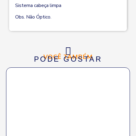
Sistema cabeça limpa
Obs. Não Óptico.
VOCÊ TAMBÉM
PODE GOSTAR