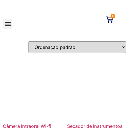
Início
/ Marcas / Biotron
Biotron
0
Mostrando todos os 2 resultados
Câmera Intraoral Wi-fi
Secador de Instrumentos