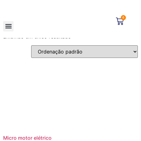
Início
/
Loja
/ Produtos marcados com a tag “W&H”
W&H
0
Exibindo um único resultado
Micro motor elétrico